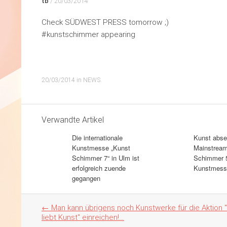
tb
/
20/03/2014
Check SÜDWEST PRESS tomorrow ;)
#kunstschimmer appearing
20/03/2014
in
NEWS
.
Verwandte Artikel
Die internationale
Kunst abse
Kunstmesse „Kunst
Mainstream
Schimmer 7“ in Ulm ist
Schimmer 5
erfolgreich zuende
Kunstmess
gegangen
Artikel
←
Man kann übrigens noch Kunstwerke für die Aktion 
Navigation
liebt Kunst" einreichen!…