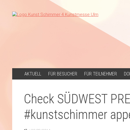
ZUM
AKTUELL
FÜR BESUCHER
FÜR TEILNEHMER
DO
INHALT
SPRINGEN
Check SÜDWEST PRES
#kunstschimmer app