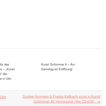
its des
Kunst Schimmer 6 – Am
s – „Kunst
Samstag ist Eröffnung!
“ die
e in Ulm
Sophie Ammann & Frauke Kallbach soon in Kunst
"Ulm
Schimmer #2 Vernissage (the 22nd M…
→