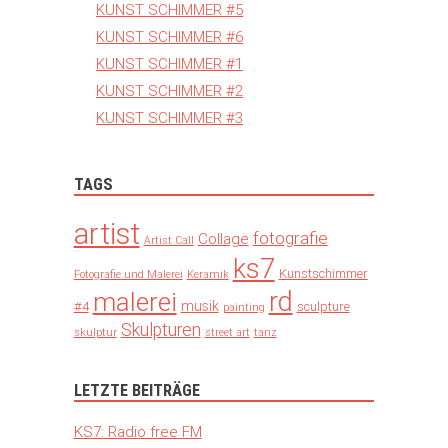
KUNST SCHIMMER #5
KUNST SCHIMMER #6
KUNST SCHIMMER #1
KUNST SCHIMMER #2
KUNST SCHIMMER #3
TAGS
artist
fotografie
Collage
Artist Call
ks7
Kunstschimmer
Fotografie und Malerei
Keramik
rd
malerei
musik
#4
sculpture
painting
Skulpturen
skulptur
street art
tanz
LETZTE BEITRÄGE
KS7: Radio free FM