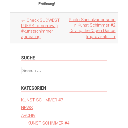
Eröffnung!
Artikel
Pablo Sansalvador soon
←
Check SÜDWEST
Navigation
in Kunst Schimmer #2
PRESS tomorrow ;)
Driving the 'Open Dance
#kunstschimmer
appearing
Improvisati…
→
SUCHE
Search
KATEGORIEN
KUNST SCHIMMER #7
NEWS
ARCHIV
KUNST SCHIMMER #4