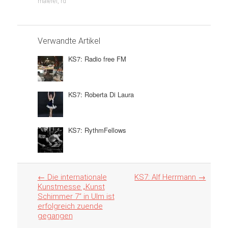
malerei
,
rd
Verwandte Artikel
KS7: Radio free FM
KS7: Roberta Di Laura
KS7: RythmFellows
Artikel
←
Die internationale
KS7: Alf Herrmann
→
Navigation
Kunstmesse „Kunst
Schimmer 7“ in Ulm ist
erfolgreich zuende
gegangen