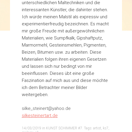
unterschiedlichen Maltechniken und die
interessanten Künstler, die dahinter stehen.
Ich würde meinen Malstil als expressiv und
experimentierfreudig bezeichnen. Es macht
mir große Freude mit außergewöhnlichen
Materialien, wie Sumpfkalk, Gipshaftputz,
Marmormehl, Gesteinsmehlen, Pigmenten,
Beizen, Bitumen usw. zu arbeiten. Diese
Materialien folgen ihren eigenen Gesetzen
und lassen sich nur bedingt von mir
beeinflussen. Dieses übt eine große
Faszination auf mich aus und diese möchte
ich dem Betrachter meiner Bilder
weitergeben.
silke_steinert@yahoo.de
silkesteinertart.de
14/03/2019
in
KUNST SCHIMMER #7
. Tags:
artist
,
ks7
,