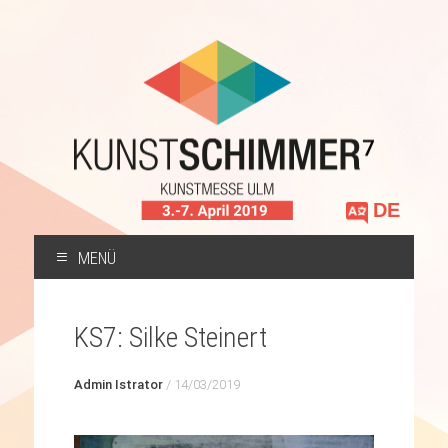
Sprache
auswählen
MENÜ
ZUM
INHALT
KS7: Silke Steinert
SPRINGEN
Admin Istrator
/
14/03/2019