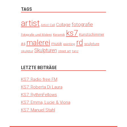
TAGS
artist
fotografie
Collage
Artist Call
ks7
Kunstschimmer
Fotografie und Malerei
Keramik
rd
malerei
musik
#4
sculpture
painting
Skulpturen
skulptur
street art
tanz
LETZTE BEITRÄGE
KS7: Radio free FM
KS7: Roberta Di Laura
KS7: RythmFellows
KS7: Emma, Lucie & Viona
KS7: Manuel Stahl