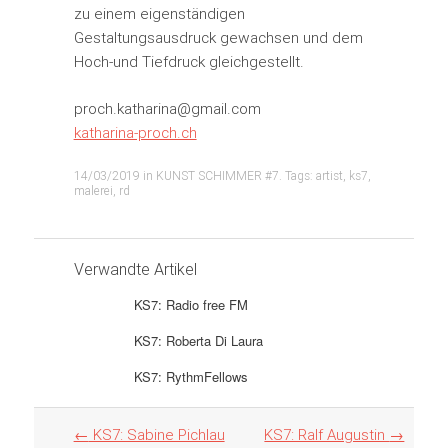
zu einem eigenständigen
Gestaltungsausdruck gewachsen und dem
Hoch-und Tiefdruck gleichgestellt.
proch.katharina@gmail.com
katharina-proch.ch
14/03/2019
in
KUNST SCHIMMER #7
. Tags:
artist
,
ks7
,
malerei
,
rd
Verwandte Artikel
KS7: Radio free FM
KS7: Roberta Di Laura
KS7: RythmFellows
Artikel
←
KS7: Sabine Pichlau
KS7: Ralf Augustin
→