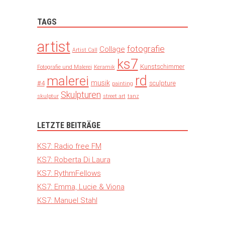
TAGS
artist
fotografie
Collage
Artist Call
ks7
Kunstschimmer
Fotografie und Malerei
Keramik
rd
malerei
musik
#4
sculpture
painting
Skulpturen
skulptur
street art
tanz
LETZTE BEITRÄGE
KS7: Radio free FM
KS7: Roberta Di Laura
KS7: RythmFellows
KS7: Emma, Lucie & Viona
KS7: Manuel Stahl