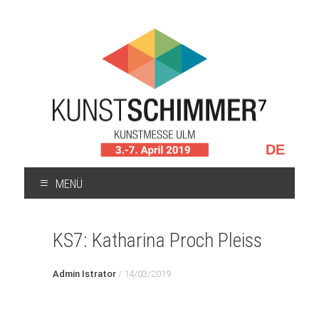
Sprache
auswählen
MENÜ
ZUM
INHALT
KS7: Katharina Proch Pleiss
SPRINGEN
Admin Istrator
/
14/03/2019