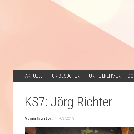
ZUM
AKTUELL
FÜR BESUCHER
FÜR TEILNEHMER
DO
INHALT
SPRINGEN
KS7: Jörg Richter
Admin Istrator
/
14/03/2019