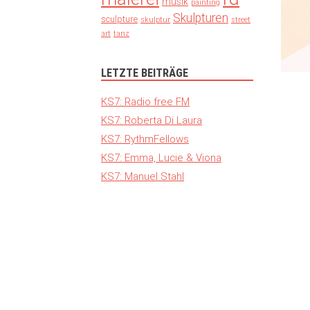
musik
painting
Skulpturen
sculpture
skulptur
street
art
tanz
LETZTE BEITRÄGE
KS7: Radio free FM
KS7: Roberta Di Laura
KS7: RythmFellows
KS7: Emma, Lucie & Viona
KS7: Manuel Stahl