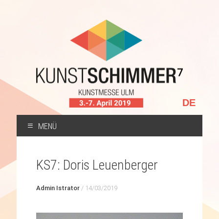
Sprache
auswählen
MENÜ
ZUM
INHALT
KS7: Doris Leuenberger
SPRINGEN
Admin Istrator
/
14/03/2019