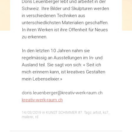
Doris Leuenberger lebt und arbeitet in der
Schweiz.
Ihre Bilder und Skulpturen werden
in verschiedenen Techniken aus
unterschiedlichsten Materialien geschaffen.
In ihren Werken ist ihre Offenheit für Neues
zu erkennen.
In den letzten 10 Jahren nahm sie
regelmässig an Ausstellungen im In- und
Ausland teil.
Sie sagt von sich: « Seit ich
mich erinnern kann, ist kreatives Gestalten
mein Lebenselixier.»
doris.leuenberger@kreativ-werk-raum.ch
kreativ-werk-raum.ch
14/03/2019
in
KUNST SCHIMMER #7
. Tags:
artist
,
ks7
,
malerei
,
rd