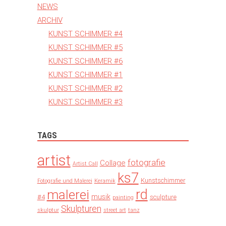
NEWS
ARCHIV
KUNST SCHIMMER #4
KUNST SCHIMMER #5
KUNST SCHIMMER #6
KUNST SCHIMMER #1
KUNST SCHIMMER #2
KUNST SCHIMMER #3
TAGS
artist
fotografie
Collage
Artist Call
ks7
Kunstschimmer
Fotografie und Malerei
Keramik
rd
malerei
musik
#4
sculpture
painting
Skulpturen
skulptur
street art
tanz