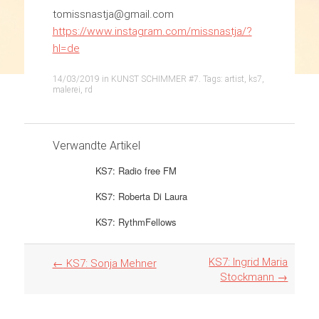
tomissnastja@gmail.com
https://www.instagram.com/missnastja/?
hl=de
14/03/2019
in
KUNST SCHIMMER #7
. Tags:
artist
,
ks7
,
malerei
,
rd
Verwandte Artikel
KS7: Radio free FM
KS7: Roberta Di Laura
KS7: RythmFellows
Artikel
KS7: Ingrid Maria
←
KS7: Sonja Mehner
Navigation
Stockmann
→