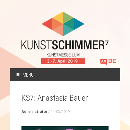
Sprache
auswählen
MENÜ
ZUM
INHALT
KS7: Anastasia Bauer
SPRINGEN
Admin Istrator
/
14/03/2019