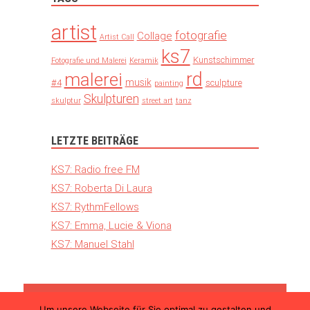
artist
fotografie
Collage
Artist Call
ks7
Kunstschimmer
Fotografie und Malerei
Keramik
rd
malerei
musik
#4
sculpture
painting
Skulpturen
skulptur
street art
tanz
LETZTE BEITRÄGE
KS7: Radio free FM
KS7: Roberta Di Laura
KS7: RythmFellows
KS7: Emma, Lucie & Viona
KS7: Manuel Stahl
Um unsere Webseite für Sie optimal zu gestalten und