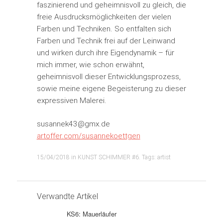
faszinierend und geheimnisvoll zu gleich, die
freie Ausdrucksmöglichkeiten der vielen
Farben und Techniken. So entfalten sich
Farben und Technik frei auf der Leinwand
und wirken durch ihre Eigendynamik – für
mich immer, wie schon erwähnt,
geheimnisvoll dieser Entwicklungsprozess,
sowie meine eigene Begeisterung zu dieser
expressiven Malerei.
susannek43@gmx.de
artoffer.com/susannekoettgen
15/04/2018
in
KUNST SCHIMMER #6
. Tags:
artist
Verwandte Artikel
KS6: Mauerläufer