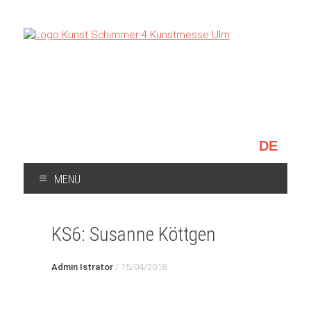
Sprache
auswählen
MENÜ
ZUM
INHALT
KS6: Susanne Köttgen
SPRINGEN
/
15/04/2018
Admin Istrator