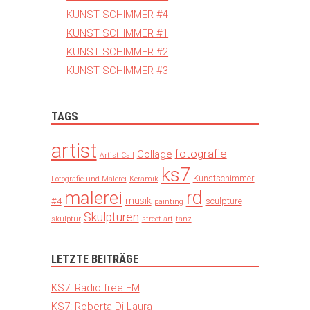
KUNST SCHIMMER #4
KUNST SCHIMMER #1
KUNST SCHIMMER #2
KUNST SCHIMMER #3
TAGS
artist
fotografie
Collage
Artist Call
ks7
Kunstschimmer
Fotografie und Malerei
Keramik
rd
malerei
musik
#4
sculpture
painting
Skulpturen
skulptur
street art
tanz
LETZTE BEITRÄGE
KS7: Radio free FM
KS7: Roberta Di Laura