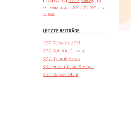
musik
painting
Skulpturen
sculpture
skulptur
street
art
tanz
LETZTE BEITRÄGE
KS7: Radio free FM
KS7: Roberta Di Laura
KS7: RythmFellows
KS7: Emma, Lucie & Viona
KS7: Manuel Stahl