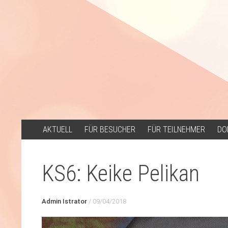
ZUM
AKTUELL
FÜR BESUCHER
FÜR TEILNEHMER
DO
INHALT
SPRINGEN
KS6: Keike Pelikan
Admin Istrator
/
09/04/2018