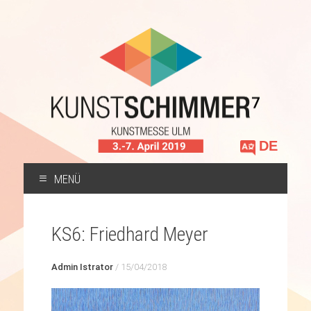
Sprache
auswählen
MENÜ
ZUM
INHALT
KS6: Friedhard Meyer
SPRINGEN
Admin Istrator
/
15/04/2018