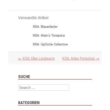
Verwandte Artikel
KS6: Mauerläufer
KS6: Alain’s Tonejuice
KS6: UpCircle Collective
Artikel
←
KS6: Elke Lindwurm
KS6: Anke Petschat
→
Navigation
SUCHE
Search
KATEGORIEN