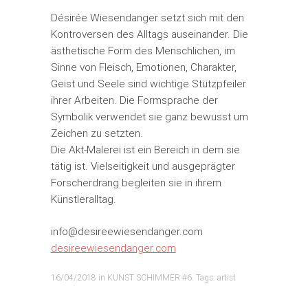
Désirée Wiesendanger setzt sich mit den
Kontroversen des Alltags auseinander. Die
ästhetische Form des Menschlichen, im
Sinne von Fleisch, Emotionen, Charakter,
Geist und Seele sind wichtige Stützpfeiler
ihrer Arbeiten. Die Formsprache der
Symbolik verwendet sie ganz bewusst um
Zeichen zu setzten.
Die Akt-Malerei ist ein Bereich in dem sie
tätig ist. Vielseitigkeit und ausgeprägter
Forscherdrang begleiten sie in ihrem
Künstleralltag.
info@desireewiesendanger.com
desireewiesendanger.com
16/04/2018
in
KUNST SCHIMMER #6
. Tags:
artist