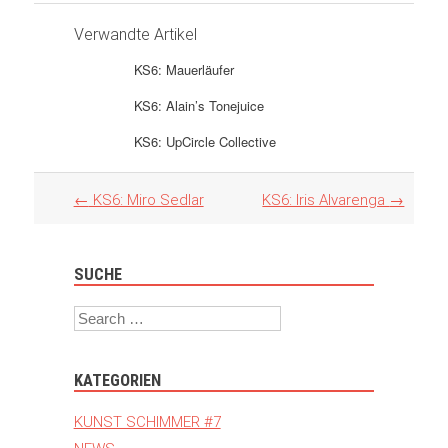
Verwandte Artikel
KS6: Mauerläufer
KS6: Alain’s Tonejuice
KS6: UpCircle Collective
Artikel
←
KS6: Miro Sedlar
KS6: Iris Alvarenga
→
Navigation
SUCHE
Search
KATEGORIEN
KUNST SCHIMMER #7