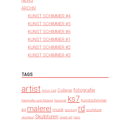
NEWS
ARCHIV
KUNST SCHIMMER #4
KUNST SCHIMMER #5
KUNST SCHIMMER #6
KUNST SCHIMMER #1
KUNST SCHIMMER #2
KUNST SCHIMMER #3
TAGS
artist
fotografie
Collage
Artist Call
ks7
Kunstschimmer
Fotografie und Malerei
Keramik
rd
malerei
musik
#4
sculpture
painting
Skulpturen
skulptur
street art
tanz