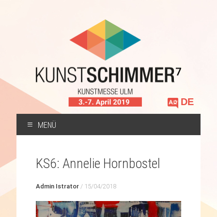
Sprache
auswählen
MENÜ
ZUM
INHALT
KS6: Annelie Hornbostel
SPRINGEN
Admin Istrator
/
15/04/2018