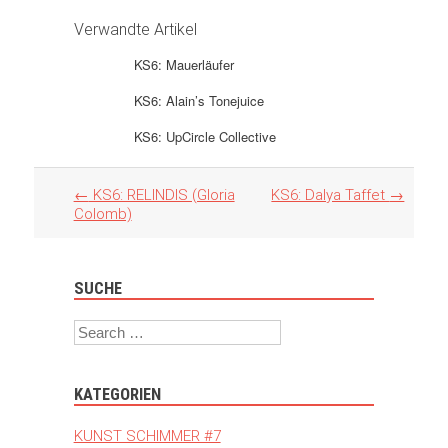
Verwandte Artikel
KS6: Mauerläufer
KS6: Alain’s Tonejuice
KS6: UpCircle Collective
Artikel
←
KS6: RELINDIS (Gloria
KS6: Dalya Taffet
→
Navigation
Colomb)
SUCHE
Search
KATEGORIEN
KUNST SCHIMMER #7