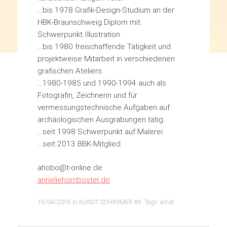
…bis 1978 Grafik-Design-Studium an der
HBK-Braunschweig.Diplom mit
Schwerpunkt.Illustration.
…bis 1980 freischaffende Tätigkeit und
projektweise Mitarbeit in verschiedenen
grafischen Ateliers.
…1980-1985 und 1990-1994 auch als
Fotografin, Zeichnerin und für
vermessungstechnische Aufgaben auf
archäologischen Ausgrabungen tätig.
…seit 1998 Schwerpunkt auf Malerei.
…seit 2013 BBK-Mitglied.
ahobo@t-online.de
anneliehornbostel.de
15/04/2018
in
KUNST SCHIMMER #6
. Tags:
artist