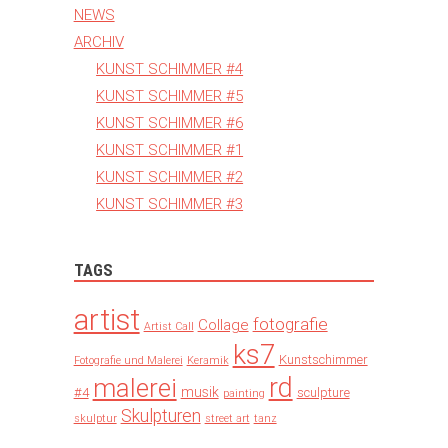
NEWS
ARCHIV
KUNST SCHIMMER #4
KUNST SCHIMMER #5
KUNST SCHIMMER #6
KUNST SCHIMMER #1
KUNST SCHIMMER #2
KUNST SCHIMMER #3
TAGS
artist
fotografie
Collage
Artist Call
ks7
Kunstschimmer
Fotografie und Malerei
Keramik
rd
malerei
musik
#4
sculpture
painting
Skulpturen
skulptur
street art
tanz