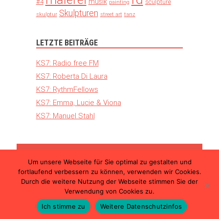
musik
#4
sculpture
painting
Skulpturen
skulptur
street art
tanz
LETZTE BEITRÄGE
KS7: Radio free FM
KS7: Roberta Di Laura
KS7: RythmFellows
KS7: Emma, Lucie & Viona
KS7: Manuel Stahl
Um unsere Webseite für Sie optimal zu gestalten und
© 2026 Kunst Schimmer – Die internationale
fortlaufend verbessern zu können, verwenden wir Cookies.
Kunstmesse in Ulm |
Teilnahmebedingungen
Durch die weitere Nutzung der Webseite stimmen Sie der
|
Datenschutzerklärung
|
Impressum
Verwendung von Cookies zu.
Ich stimme zu
Weitere Datenschutzinfos