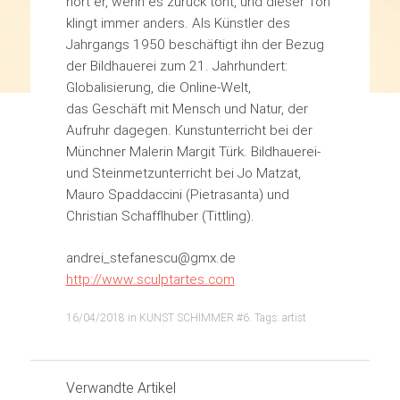
hört er, wenn es zurück tönt, und dieser Ton
klingt immer anders. Als Künstler des
Jahrgangs 1950 beschäftigt ihn der Bezug
der Bildhauerei zum 21. Jahrhundert:
Globalisierung, die Online-Welt,
das Geschäft mit Mensch und Natur, der
Aufruhr dagegen. Kunstunterricht bei der
Münchner Malerin Margit Türk. Bildhauerei-
und Steinmetzunterricht bei Jo Matzat,
Mauro Spaddaccini (Pietrasanta) und
Christian Schafflhuber (Tittling).
andrei_stefanescu@gmx.de
http://www.sculptartes.com
16/04/2018
in
KUNST SCHIMMER #6
. Tags:
artist
Verwandte Artikel