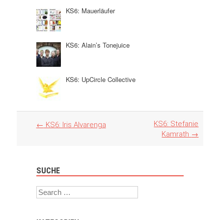
KS6: Mauerläufer
KS6: Alain’s Tonejuice
KS6: UpCircle Collective
Artikel
KS6: Stefanie
←
KS6: Iris Alvarenga
Navigation
Kamrath
→
SUCHE
Search