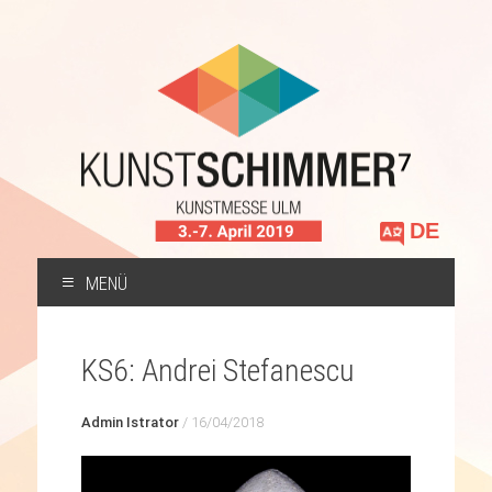
Sprache
auswählen
MENÜ
ZUM
INHALT
KS6: Andrei Stefanescu
SPRINGEN
Admin Istrator
/
16/04/2018