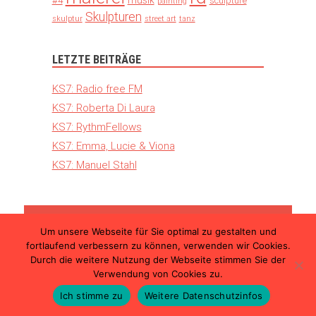
musik
#4
sculpture
painting
Skulpturen
skulptur
street art
tanz
LETZTE BEITRÄGE
KS7: Radio free FM
KS7: Roberta Di Laura
KS7: RythmFellows
KS7: Emma, Lucie & Viona
KS7: Manuel Stahl
Um unsere Webseite für Sie optimal zu gestalten und
© 2026 Kunst Schimmer – Die internationale
fortlaufend verbessern zu können, verwenden wir Cookies.
Kunstmesse in Ulm |
Teilnahmebedingungen
Durch die weitere Nutzung der Webseite stimmen Sie der
|
Datenschutzerklärung
|
Impressum
Verwendung von Cookies zu.
Ich stimme zu
Weitere Datenschutzinfos