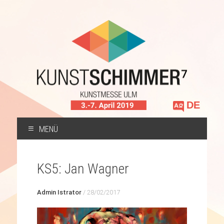
Sprache
auswählen
MENÜ
ZUM
INHALT
KS5: Jan Wagner
SPRINGEN
Admin Istrator
/
28/02/2017