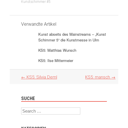
Kunstschimmer #5
Verwandte Artikel
Kunst abseits des Mainstreams – „Kunst
Schimmer 5“ die Kunstmesse in Ulm
KS5: Matthias Wunsch
KS5: Ilse Mittermeier
Artikel
←
KS5: Silvia Deml
KS5: mansch
→
Navigation
SUCHE
Search