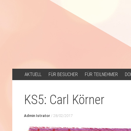
ZUM
AKTUELL
FÜR BESUCHER
FÜR TEILNEHMER
DO
INHALT
SPRINGEN
KS5: Carl Körner
Admin Istrator
/
28/02/2017