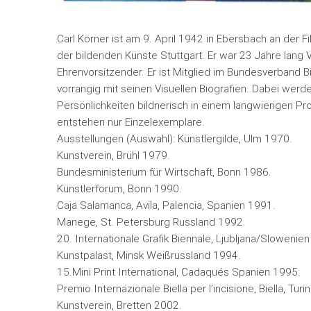
Carl Körner ist am 9. April 1942 in Ebersbach an der
der bildenden Künste Stuttgart. Er war 23 Jahre lang 
Ehrenvorsitzender. Er ist Mitglied im Bundesverband Bi
vorrangig mit seinen Visuellen Biografien. Dabei we
Persönlichkeiten bildnerisch in einem langwierigen Pr
entstehen nur Einzelexemplare.
Ausstellungen (Auswahl): Künstlergilde, Ulm 1970.
Kunstverein, Brühl 1979.
Bundesministerium für Wirtschaft, Bonn 1986.
Künstlerforum, Bonn 1990.
Caja Salamanca, Avila, Palencia, Spanien 1991.
Manege, St. Petersburg Russland 1992.
20. Internationale Grafik Biennale, Ljubljana/Slowenie
Kunstpalast, Minsk Weißrussland 1994.
15.Mini Print International, Cadaqués Spanien 1995.
Premio Internazionale Biella per l’incisione, Biella, Turi
Kunstverein, Bretten 2002.