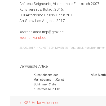
Château Seigneurial, Villemomble Frankreich 2007.
Kunstverein, Erftstadt 2015.
LDXArtodrome Gallery, Berlin 2016.
Art Show Los Angeles 2017.
koerner.kunst.tmp@gmx.de
koerner-kunst.de
28/02/2017
in
KUNST SCHIMMER #5
. Tags:
artist
,
Kunstschimmer 
Verwandte Artikel
Kunst abseits des
KS5: Matt
Mainstreams – „Kunst
Schimmer 5“ die
Kunstmesse in Ulm
Artikel
←
KS5: Heiko Holdenried