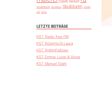
musik
painting
Skulpturen
sculpture
skulptur
street
art
tanz
LETZTE BEITRÄGE
KS7: Radio free FM
KS7: Roberta Di Laura
KS7: RythmFellows
KS7: Emma, Lucie & Viona
KS7: Manuel Stahl