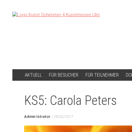
ZUM
AKTUELL
FÜR BESUCHER
FÜR TEILNEHMER
DO
INHALT
SPRINGEN
KS5: Carola Peters
Admin Istrator
/
28/02/2017