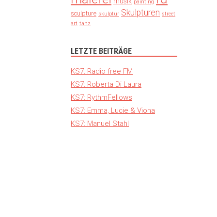
musik
painting
Skulpturen
sculpture
skulptur
street
art
tanz
LETZTE BEITRÄGE
KS7: Radio free FM
KS7: Roberta Di Laura
KS7: RythmFellows
KS7: Emma, Lucie & Viona
KS7: Manuel Stahl