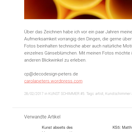
Über das Zeichnen habe ich vor ein paar Jahren mein
Aufmerksamkeit vorrangig den Dingen, die gerne übers
Fotos beinhalten technische aber auch natürliche Mot
einzelnes Gänseblümchen. Mit meinen Fotos möchte i
anderen Blickwinkel zu erleben.
cp@decodesign-peters.de
carolapeters.wordpress.com
28/02/2017
in
KUNST SCHIMMER #5
. Tags:
artist
,
Kunstschimmer 
Verwandte Artikel
Kunst abseits des
KS5: Matt