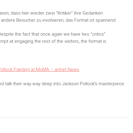
on, dass hier wieder zwei "Kritiker" ihre Gedanken
andere Besucher zu involvieren, das Format ist spannend.
spite the fact that once again we have two "critics"
mpt at engaging the rest of the visitors, the format is
n Pollock Painting at MoMA – artnet News
ink and talk their way way deep into Jackson Pollock's masterpiece