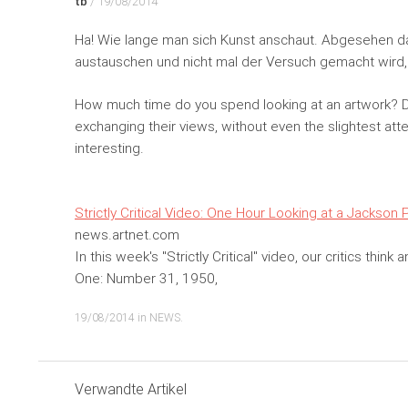
tb
/
19/08/2014
Ha! Wie lange man sich Kunst anschaut. Abgesehen dav
austauschen und nicht mal der Versuch gemacht wird, 
How much time do you spend looking at an artwork? De
exchanging their views, without even the slightest atte
interesting.
Strictly Critical Video: One Hour Looking at a Jackso
news.artnet.com
In this week's "Strictly Critical" video, our critics th
One: Number 31, 1950,
19/08/2014
in
NEWS
.
Verwandte Artikel