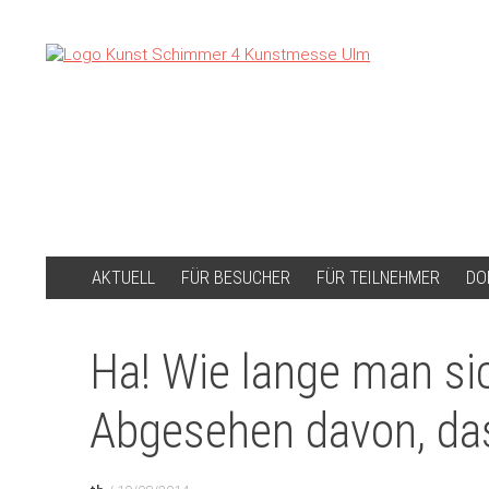
ZUM
AKTUELL
FÜR BESUCHER
FÜR TEILNEHMER
DO
INHALT
SPRINGEN
Ha! Wie lange man si
Abgesehen davon, das