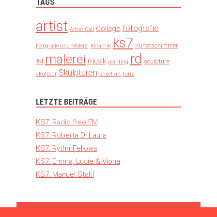
TAGS
artist
fotografie
Collage
Artist Call
ks7
Kunstschimmer
Fotografie und Malerei
Keramik
rd
malerei
musik
#4
sculpture
painting
Skulpturen
skulptur
street art
tanz
LETZTE BEITRÄGE
KS7: Radio free FM
KS7: Roberta Di Laura
KS7: RythmFellows
KS7: Emma, Lucie & Viona
KS7: Manuel Stahl