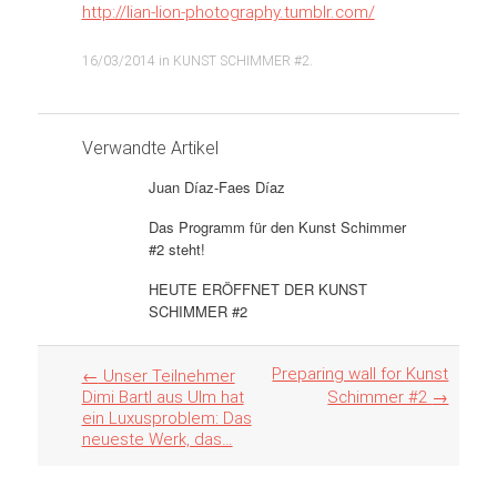
http://lian-lion-photography.tumblr.com/
16/03/2014
in
KUNST SCHIMMER #2
.
Verwandte Artikel
Juan Díaz-Faes Díaz
Das Programm für den Kunst Schimmer
#2 steht!
HEUTE ERÖFFNET DER KUNST
SCHIMMER #2
Artikel
Preparing wall for Kunst
←
Unser Teilnehmer
Navigation
Dimi Bartl aus Ulm hat
Schimmer #2
→
ein Luxusproblem: Das
neueste Werk, das…