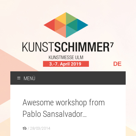
Sprache
auswählen
MENÜ
ZUM
INHALT
Awesome workshop from
SPRINGEN
Pablo Sansalvador…
tb
/
28/03/2014