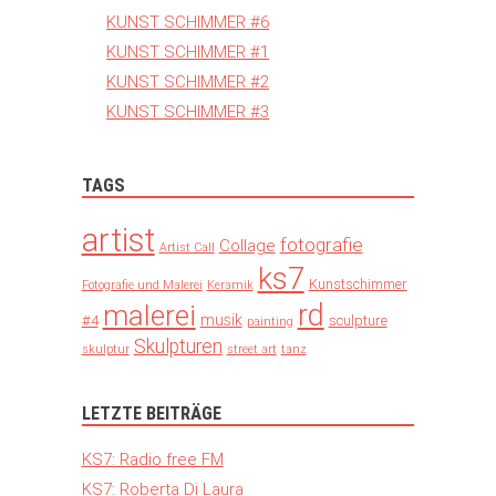
KUNST SCHIMMER #6
KUNST SCHIMMER #1
KUNST SCHIMMER #2
KUNST SCHIMMER #3
TAGS
artist
fotografie
Collage
Artist Call
ks7
Kunstschimmer
Fotografie und Malerei
Keramik
rd
malerei
musik
#4
sculpture
painting
Skulpturen
skulptur
street art
tanz
LETZTE BEITRÄGE
KS7: Radio free FM
KS7: Roberta Di Laura