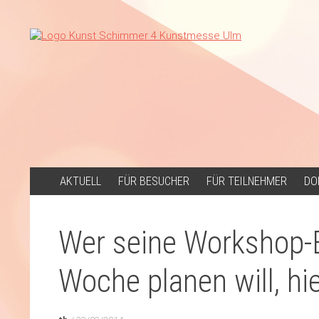
ZUM
AKTUELL
FÜR BESUCHER
FÜR TEILNEHMER
DO
INHALT
SPRINGEN
Wer seine Workshop-B
Woche planen will, hie