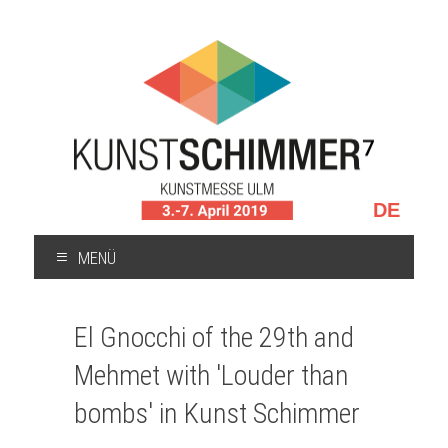
Sprache
auswählen
MENÜ
ZUM
INHALT
El Gnocchi of the 29th and
SPRINGEN
Mehmet with 'Louder than
bombs' in Kunst Schimmer