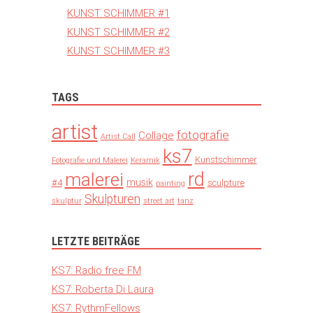
KUNST SCHIMMER #1
KUNST SCHIMMER #2
KUNST SCHIMMER #3
TAGS
artist
fotografie
Collage
Artist Call
ks7
Kunstschimmer
Fotografie und Malerei
Keramik
rd
malerei
musik
#4
sculpture
painting
Skulpturen
skulptur
street art
tanz
LETZTE BEITRÄGE
KS7: Radio free FM
KS7: Roberta Di Laura
KS7: RythmFellows