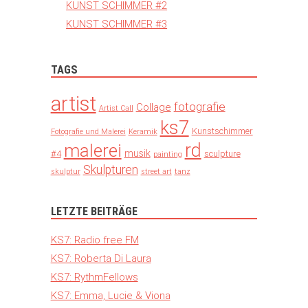
KUNST SCHIMMER #2
KUNST SCHIMMER #3
TAGS
artist
fotografie
Collage
Artist Call
ks7
Kunstschimmer
Fotografie und Malerei
Keramik
rd
malerei
musik
#4
sculpture
painting
Skulpturen
skulptur
street art
tanz
LETZTE BEITRÄGE
KS7: Radio free FM
KS7: Roberta Di Laura
KS7: RythmFellows
KS7: Emma, Lucie & Viona