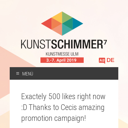
Sprache
auswählen
MENÜ
ZUM
INHALT
Exactely 500 likes right now
SPRINGEN
:D Thanks to Cecis amazing
promotion campaign!