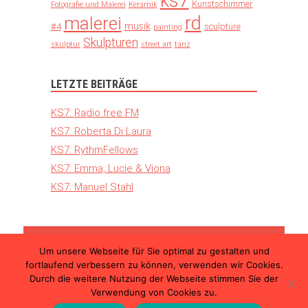
ks7
Kunstschimmer
Fotografie und Malerei
Keramik
rd
malerei
musik
#4
sculpture
painting
Skulpturen
skulptur
street art
tanz
LETZTE BEITRÄGE
KS7: Radio free FM
KS7: Roberta Di Laura
KS7: RythmFellows
KS7: Emma, Lucie & Viona
KS7: Manuel Stahl
Um unsere Webseite für Sie optimal zu gestalten und
© 2026 Kunst Schimmer – Die internationale
fortlaufend verbessern zu können, verwenden wir Cookies.
Kunstmesse in Ulm |
Teilnahmebedingungen
Durch die weitere Nutzung der Webseite stimmen Sie der
|
Datenschutzerklärung
|
Impressum
Verwendung von Cookies zu.