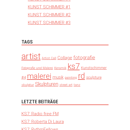
KUNST SCHIMMER #1
KUNST SCHIMMER #2
KUNST SCHIMMER #3
TAGS
artist
fotografie
Collage
Artist Call
ks7
Kunstschimmer
Fotografie und Malerei
Keramik
rd
malerei
musik
#4
sculpture
painting
Skulpturen
skulptur
street art
tanz
LETZTE BEITRÄGE
KS7: Radio free FM
KS7: Roberta Di Laura
KS7: RythmFellows