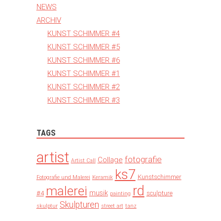
NEWS
ARCHIV
KUNST SCHIMMER #4
KUNST SCHIMMER #5
KUNST SCHIMMER #6
KUNST SCHIMMER #1
KUNST SCHIMMER #2
KUNST SCHIMMER #3
TAGS
artist
fotografie
Collage
Artist Call
ks7
Kunstschimmer
Fotografie und Malerei
Keramik
rd
malerei
musik
#4
sculpture
painting
Skulpturen
skulptur
street art
tanz