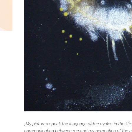
„My pictures speak the language of the cycles in the lif
communicating between me and my perception of the env