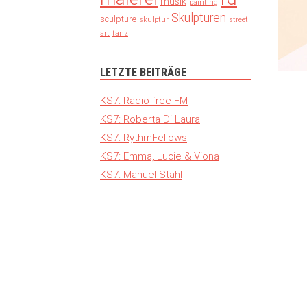
musik
painting
Skulpturen
sculpture
skulptur
street
art
tanz
LETZTE BEITRÄGE
KS7: Radio free FM
KS7: Roberta Di Laura
KS7: RythmFellows
KS7: Emma, Lucie & Viona
KS7: Manuel Stahl