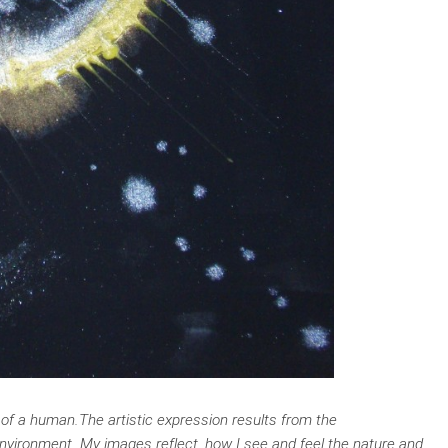
e of a human.The artistic expression results from the
ironment. My images reflect, how I see and feel the nature and