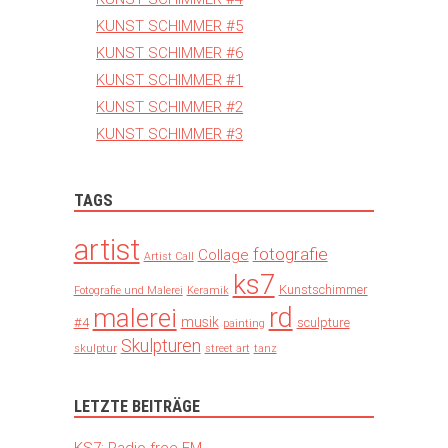
KUNST SCHIMMER #5
KUNST SCHIMMER #6
KUNST SCHIMMER #1
KUNST SCHIMMER #2
KUNST SCHIMMER #3
TAGS
artist
fotografie
Collage
Artist Call
ks7
Kunstschimmer
Fotografie und Malerei
Keramik
rd
malerei
musik
#4
sculpture
painting
Skulpturen
skulptur
street art
tanz
LETZTE BEITRÄGE
KS7: Radio free FM