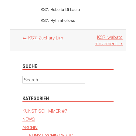
KS7: Roberta Di Laura
KS7: RythmFellows
Artikel
KS7: wabato
←
KS7: Zachary Lim
Navigation
movement
→
SUCHE
Search
KATEGORIEN
KUNST SCHIMMER #7
NEWS
ARCHIV
KUNST SCHIMMER #4