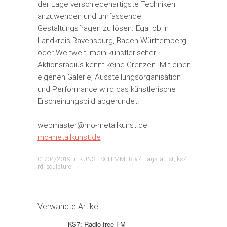
der Lage verschiedenartigste Techniken
anzuwenden und umfassende
Gestaltungsfragen zu lösen. Egal ob in
Landkreis Ravensburg, Baden-Württemberg
oder Weltweit, mein künstlerischer
Aktionsradius kennt keine Grenzen. Mit einer
eigenen Galerie, Ausstellungsorganisation
und Performance wird das künstlerische
Erscheinungsbild abgerundet.
webmaster@mo-metallkunst.de
mo-metallkunst.de
01/04/2019
in
KUNST SCHIMMER #7
. Tags:
artist
,
ks7
,
rd
,
sculpture
Verwandte Artikel
KS7: Radio free FM