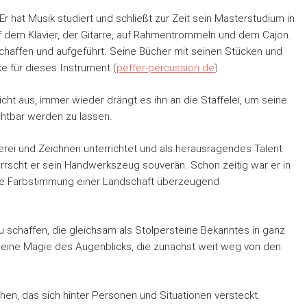
Er hat Musik studiert und schließt zur Zeit sein Masterstudium in
f dem Klavier, der Gitarre, auf Rahmentrommeln und dem Cajon.
schaffen und aufgeführt. Seine Bücher mit seinen Stücken und
e für dieses Instrument
(
peffer-percussion.de
).
icht aus, immer wieder drängt es ihn an die Staffelei, um seine
chtbar werden zu lassen.
erei und Zeichnen unterrichtet und als herausragendes Talent
errscht er sein Handwerkszeug souverän. Schon zeitig war er in
die Farbstimmung einer Landschaft überzeugend
u schaffen, die gleichsam als Stolpersteine Bekanntes in ganz
n eine Magie des Augenblicks, die zunächst weit weg von den
hen, das sich hinter Personen und Situationen versteckt.