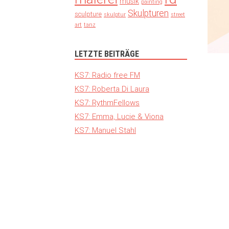
musik
painting
Skulpturen
sculpture
skulptur
street
art
tanz
LETZTE BEITRÄGE
KS7: Radio free FM
KS7: Roberta Di Laura
KS7: RythmFellows
KS7: Emma, Lucie & Viona
KS7: Manuel Stahl