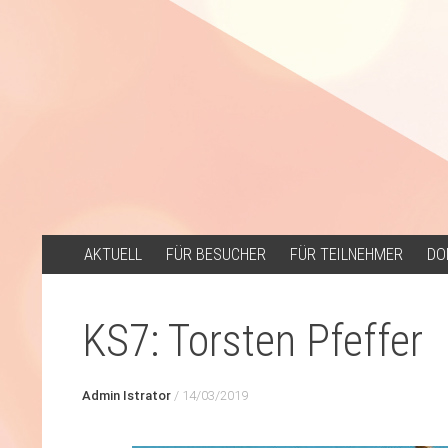
ZUM
AKTUELL
FÜR BESUCHER
FÜR TEILNEHMER
DO
INHALT
SPRINGEN
KS7: Torsten Pfeffer
Admin Istrator
/
14/03/2019