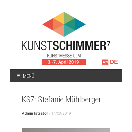
Sprache
auswählen
MENÜ
ZUM
INHALT
KS7: Stefanie Mühlberger
SPRINGEN
Admin Istrator
/
14/03/2019