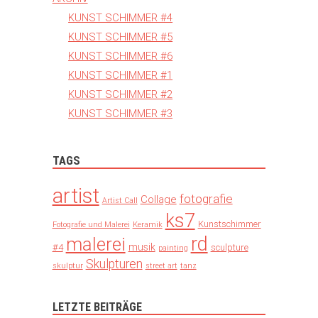
KUNST SCHIMMER #4
KUNST SCHIMMER #5
KUNST SCHIMMER #6
KUNST SCHIMMER #1
KUNST SCHIMMER #2
KUNST SCHIMMER #3
TAGS
artist
fotografie
Collage
Artist Call
ks7
Kunstschimmer
Fotografie und Malerei
Keramik
rd
malerei
musik
#4
sculpture
painting
Skulpturen
skulptur
street art
tanz
LETZTE BEITRÄGE