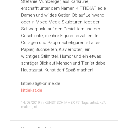
Stefanie Mühlberger, aus Karlsruhe,
erschafft unter dem Namen KITTIEKAT edle
Damen und wildes Getier. Ob auf Leinwand
oder in Mixed Media Skulpturen liegt der
Schwerpunkt auf den Gesichtern und der
Geschichte, die ihre Figuren erzählen. In
Collagen und Pappmachefiguren ist altes
Papier, Buchseiten, Klaviernoten, ein
wichtiges Stilmittel. Humor und ein etwas
schräger Blick auf Mensch und Tier ist dabei
Hauptzutat. Kunst darf Spaß machen!
kittiekat@t-online.de
kittiekat.de
14/03/2019
in
KUNST SCHIMMER #7
. Tags:
artist
,
ks7
,
malerei
,
rd