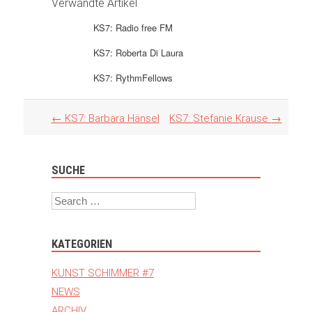
Verwandte Artikel
KS7: Radio free FM
KS7: Roberta Di Laura
KS7: RythmFellows
Artikel
←
KS7: Barbara Hänsel
KS7: Stefanie Krause
→
Navigation
SUCHE
Search
KATEGORIEN
KUNST SCHIMMER #7
NEWS
ARCHIV