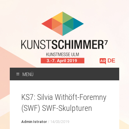
Sprache
auswählen
MENÜ
ZUM
INHALT
KS7: Silvia Withöft-Foremny
SPRINGEN
(SWF) SWF-Skulpturen
Admin Istrator
/
14/03/2019