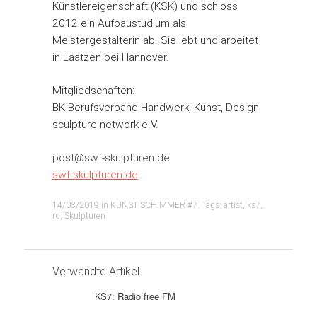
Künstlereigenschaft (KSK) und schloss
2012 ein Aufbaustudium als
Meistergestalterin ab. Sie lebt und arbeitet
in Laatzen bei Hannover.
Mitgliedschaften:
BK Berufsverband Handwerk, Kunst, Design
sculpture network e.V.
post@swf-skulpturen.de
swf-skulpturen.de
14/03/2019
in
KUNST SCHIMMER #7
. Tags:
artist
,
ks7
,
rd
,
Skulpturen
Verwandte Artikel
KS7: Radio free FM