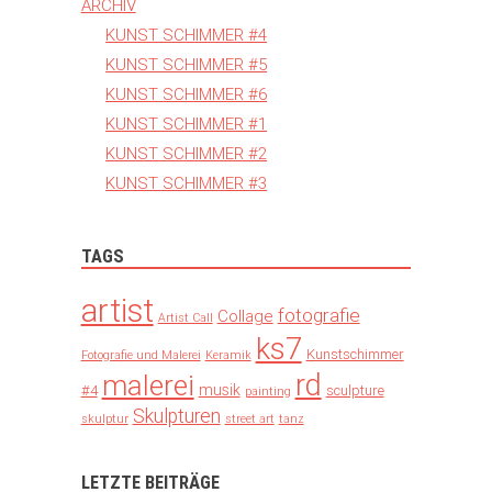
ARCHIV
KUNST SCHIMMER #4
KUNST SCHIMMER #5
KUNST SCHIMMER #6
KUNST SCHIMMER #1
KUNST SCHIMMER #2
KUNST SCHIMMER #3
TAGS
artist
fotografie
Collage
Artist Call
ks7
Kunstschimmer
Fotografie und Malerei
Keramik
rd
malerei
musik
#4
sculpture
painting
Skulpturen
skulptur
street art
tanz
LETZTE BEITRÄGE