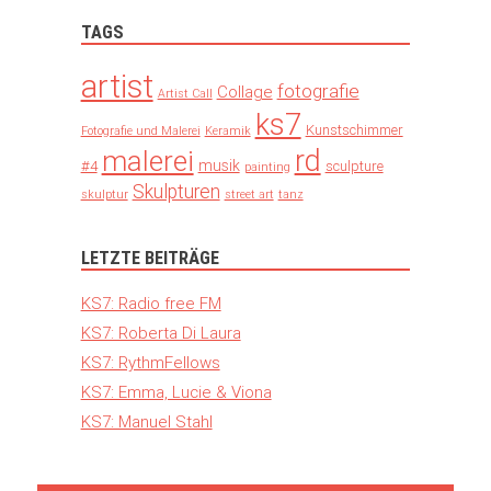
TAGS
artist
fotografie
Collage
Artist Call
ks7
Kunstschimmer
Fotografie und Malerei
Keramik
rd
malerei
musik
#4
sculpture
painting
Skulpturen
skulptur
street art
tanz
LETZTE BEITRÄGE
KS7: Radio free FM
KS7: Roberta Di Laura
KS7: RythmFellows
KS7: Emma, Lucie & Viona
KS7: Manuel Stahl