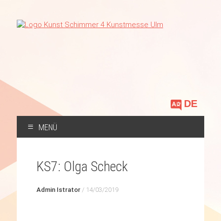
Sprache
auswählen
MENÜ
ZUM
INHALT
KS7: Olga Scheck
SPRINGEN
Admin Istrator
/
14/03/2019