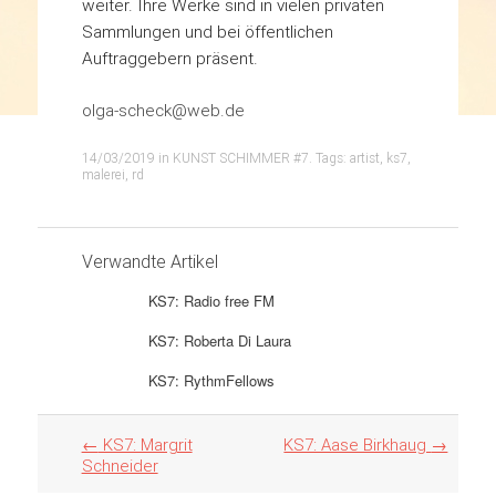
weiter.
Ihre Werke sind in vielen privaten
Sammlungen und bei öffentlichen
Auftraggebern präsent.
olga-scheck@web.de
14/03/2019
in
KUNST SCHIMMER #7
. Tags:
artist
,
ks7
,
malerei
,
rd
Verwandte Artikel
KS7: Radio free FM
KS7: Roberta Di Laura
KS7: RythmFellows
Artikel
←
KS7: Margrit
KS7: Aase Birkhaug
→
Navigation
Schneider