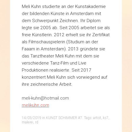
Meli Kuhn studierte an der Kunstakademie
der bildenden Künste in Amsterdam mit
dem Schwerpunkt Zeichnen. Ihr Diplom
legte sie 2005 ab. Seit 2005 arbeitet sie als
freie Künstlerin. 2012 erhielt sie ihr Zertifikat
als Filmschauspielerin (Studium an der
Faaam in Amsterdam). 2013 gründete sie
das Tanztheater Meli Kuhn mit dem sie
verschiedene Tanz-Film und Live
Produktionen realisierte. Seit 2017
konzentriert Meli Kuhn sich vorwiegend auf
ihre zeichnerische Arbeit.
meli-kuhn@hotmail.com
melikuhn.com
14/03/2019
in
KUNST SCHIMMER #7
. Tags:
artist
,
ks7
,
malerei
,
rd