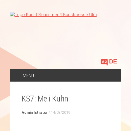
Sprache
auswählen
MENÜ
ZUM
INHALT
KS7: Meli Kuhn
SPRINGEN
Admin Istrator
/
14/03/2019