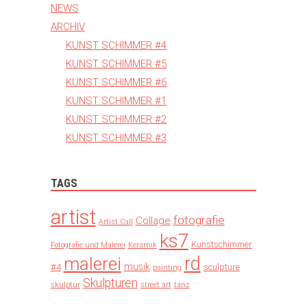
NEWS
ARCHIV
KUNST SCHIMMER #4
KUNST SCHIMMER #5
KUNST SCHIMMER #6
KUNST SCHIMMER #1
KUNST SCHIMMER #2
KUNST SCHIMMER #3
TAGS
artist
fotografie
Collage
Artist Call
ks7
Kunstschimmer
Fotografie und Malerei
Keramik
rd
malerei
musik
#4
sculpture
painting
Skulpturen
skulptur
street art
tanz