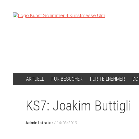
ZUM
AKTUELL
FÜR BESUCHER
FÜR TEILNEHMER
DO
INHALT
SPRINGEN
KS7: Joakim Buttigli
Admin Istrator
/
14/03/2019