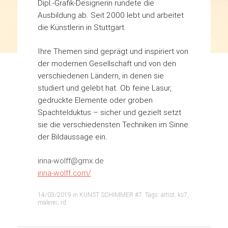
Dipl.-Grafik-Designerin rundete die
Ausbildung ab. Seit 2000 lebt und arbeitet
die Künstlerin in Stuttgart.
Ihre Themen sind geprägt und inspiriert von
der modernen Gesellschaft und von den
verschiedenen Ländern, in denen sie
studiert und gelebt hat. Ob feine Lasur,
gedruckte Elemente oder groben
Spachtelduktus – sicher und gezielt setzt
sie die verschiedensten Techniken im Sinne
der Bildaussage ein.
irina-wolff@gmx.de
irina-wolff.com/
14/03/2019
in
KUNST SCHIMMER #7
. Tags:
artist
,
ks7
,
malerei
,
rd