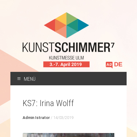
Sprache
auswählen
MENÜ
ZUM
INHALT
KS7: Irina Wolff
SPRINGEN
Admin Istrator
/
14/03/2019