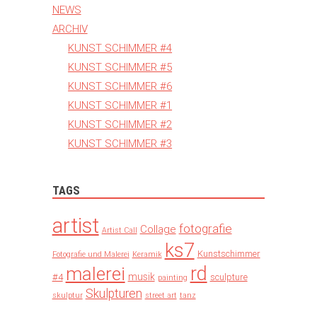
NEWS
ARCHIV
KUNST SCHIMMER #4
KUNST SCHIMMER #5
KUNST SCHIMMER #6
KUNST SCHIMMER #1
KUNST SCHIMMER #2
KUNST SCHIMMER #3
TAGS
artist
fotografie
Collage
Artist Call
ks7
Kunstschimmer
Fotografie und Malerei
Keramik
rd
malerei
musik
#4
sculpture
painting
Skulpturen
skulptur
street art
tanz