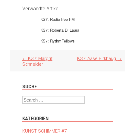
Verwandte Artikel
KS7: Radio free FM
KS7: Roberta Di Laura
KS7: RythmFellows
Artikel
←
KS7: Margrit
KS7: Aase Birkhaug
→
Navigation
Schneider
SUCHE
Search
KATEGORIEN
KUNST SCHIMMER #7