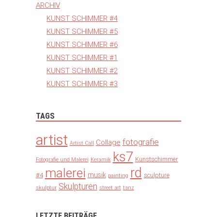
ARCHIV
KUNST SCHIMMER #4
KUNST SCHIMMER #5
KUNST SCHIMMER #6
KUNST SCHIMMER #1
KUNST SCHIMMER #2
KUNST SCHIMMER #3
TAGS
artist
fotografie
Collage
Artist Call
ks7
Kunstschimmer
Fotografie und Malerei
Keramik
rd
malerei
musik
#4
sculpture
painting
Skulpturen
skulptur
street art
tanz
LETZTE BEITRÄGE