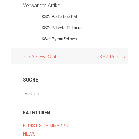
Verwandte Artikel
KS7: Radio free FM
KS7: Roberta Di Laura
KS7: RythmFellows
Artikel
←
KS7: Eva Gfall
KS7: Pejo
→
Navigation
SUCHE
Search
KATEGORIEN
KUNST SCHIMMER #7
NEWS