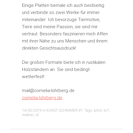
Einige Platten bemale ich auch beidseitig
und verbinde so zwei Werke für immer
miteinander. Ich bevorzuge Tiermotive,
Tiere sind meine Passion, sie sind mir
vertraut. Besonders faszinieren mich Affen
mit ihrer Nähe zu uns Menschen und ihrem
direkten Gesichtsausdruck!
Die großen Formate biete ich in rustikalen
Holzständern an. Sie sind bedingt
wetterfest!
mail@cornelia-lohrberg.de
cornelia-lohrberg.de
14/03/2019
in
KUNST SCHIMMER #7
. Tags:
artist
,
ks7
,
malerei
,
rd