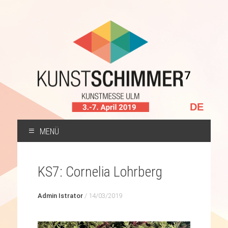
Sprache
auswählen
MENÜ
ZUM
INHALT
KS7: Cornelia Lohrberg
SPRINGEN
Admin Istrator
/
14/03/2019