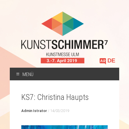
Sprache
auswählen
MENÜ
ZUM
INHALT
KS7: Christina Haupts
SPRINGEN
Admin Istrator
/
14/03/2019