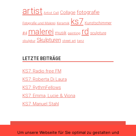
artist
fotografie
Collage
Artist Call
ks7
Kunstschimmer
Fotografie und Malerei
Keramik
rd
malerei
musik
#4
sculpture
painting
Skulpturen
skulptur
street art
tanz
LETZTE BEITRÄGE
KS7: Radio free FM
KS7: Roberta Di Laura
KS7: RythmFellows
KS7: Emma, Lucie & Viona
KS7: Manuel Stahl
Um unsere Webseite für Sie optimal zu gestalten und