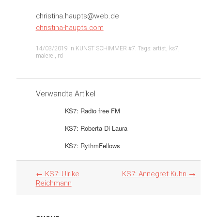
christina.haupts@web.de
christina-haupts.com
14/03/2019
in
KUNST SCHIMMER #7
. Tags:
artist
,
ks7
,
malerei
,
rd
Verwandte Artikel
KS7: Radio free FM
KS7: Roberta Di Laura
KS7: RythmFellows
Artikel
←
KS7: Ulrike
KS7: Annegret Kuhn
→
Navigation
Reichmann