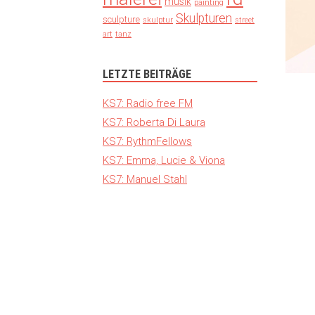
musik
painting
Skulpturen
sculpture
skulptur
street
art
tanz
LETZTE BEITRÄGE
KS7: Radio free FM
KS7: Roberta Di Laura
KS7: RythmFellows
KS7: Emma, Lucie & Viona
KS7: Manuel Stahl