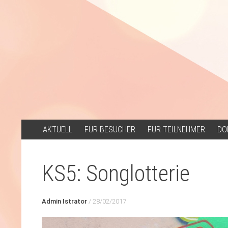
ZUM
AKTUELL
FÜR BESUCHER
FÜR TEILNEHMER
DO
INHALT
SPRINGEN
KS5: Songlotterie
Admin Istrator
/
28/02/2017