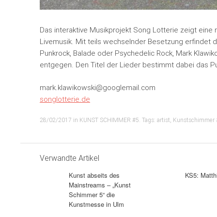
Das interaktive Musikprojekt Song Lotterie zeigt ei
Livemusik. Mit teils wechselnder Besetzung erfindet 
Punkrock, Balade oder Psychedelic Rock, Mark Klawiko
entgegen. Den Titel der Lieder bestimmt dabei das 
mark.klawikowski@googlemail.com
songlotterie.de
28/02/2017
in
KUNST SCHIMMER #5
. Tags:
artist
,
Kunstschimmer 
Verwandte Artikel
Kunst abseits des
KS5: Matt
Mainstreams – „Kunst
Schimmer 5“ die
Kunstmesse in Ulm