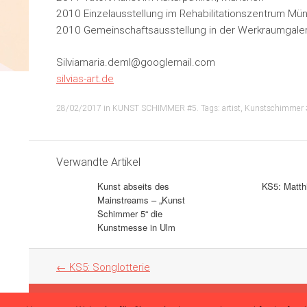
2010 Einzelausstellung im Rehabilitationszentrum Mü
2010 Gemeinschaftsausstellung in der Werkraumgaler
Silviamaria.deml@googlemail.com
silvias-art.de
28/02/2017
in
KUNST SCHIMMER #5
. Tags:
artist
,
Kunstschimmer 
Verwandte Artikel
Kunst abseits des
KS5: Matt
Mainstreams – „Kunst
Schimmer 5“ die
Kunstmesse in Ulm
Artikel
←
KS5: Songlotterie
Navigation