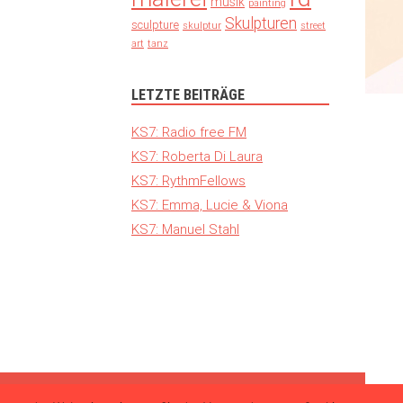
musik
painting
Skulpturen
sculpture
skulptur
street
art
tanz
LETZTE BEITRÄGE
KS7: Radio free FM
KS7: Roberta Di Laura
KS7: RythmFellows
KS7: Emma, Lucie & Viona
KS7: Manuel Stahl