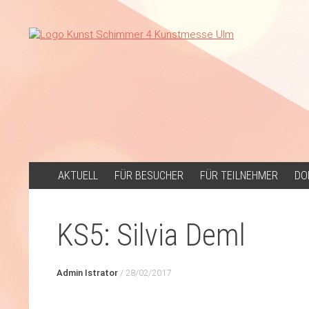
ZUM
AKTUELL
FÜR BESUCHER
FÜR TEILNEHMER
DO
INHALT
SPRINGEN
KS5: Silvia Deml
Admin Istrator
/
28/02/2017