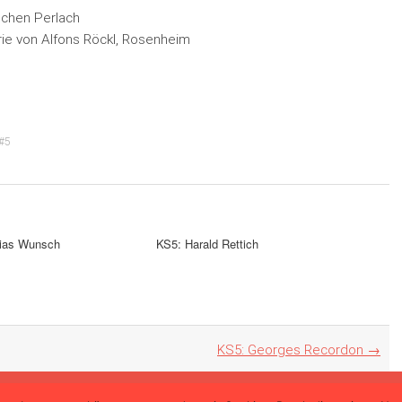
nchen Perlach
ie von Alfons Röckl, Rosenheim
#5
hias Wunsch
KS5: Harald Rettich
KS5: Georges Recordon
→