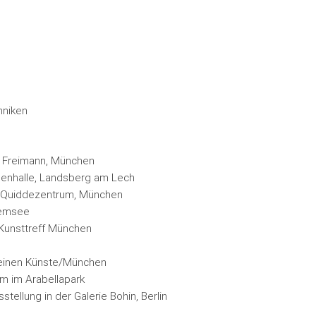
hniken
la Freimann, München
lenhalle, Landsberg am Lech
 Quiddezentrum, München
iemsee
 Kunsttreff München
leinen Künste/München
m im Arabellapark
ellung in der Galerie Bohin, Berlin