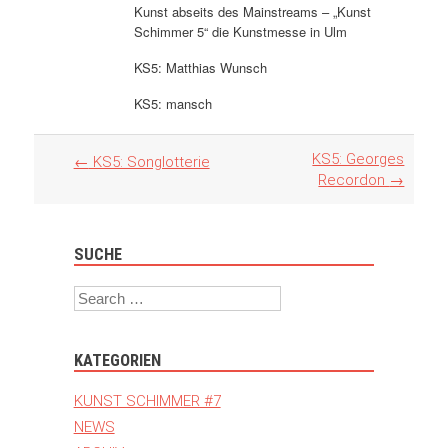
Kunst abseits des Mainstreams – „Kunst
Schimmer 5“ die Kunstmesse in Ulm
KS5: Matthias Wunsch
KS5: mansch
Artikel
KS5: Georges
←
KS5: Songlotterie
Navigation
Recordon
→
SUCHE
Search
KATEGORIEN
KUNST SCHIMMER #7
NEWS