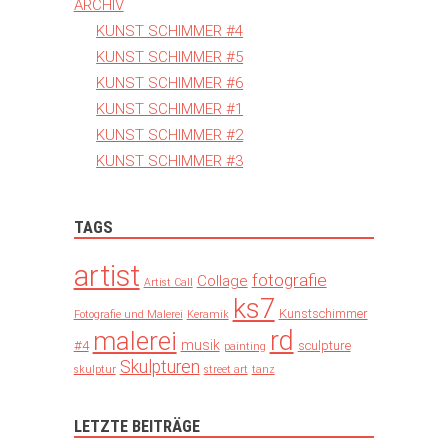
ARCHIV
KUNST SCHIMMER #4
KUNST SCHIMMER #5
KUNST SCHIMMER #6
KUNST SCHIMMER #1
KUNST SCHIMMER #2
KUNST SCHIMMER #3
TAGS
artist
fotografie
Collage
Artist Call
ks7
Kunstschimmer
Fotografie und Malerei
Keramik
rd
malerei
musik
#4
sculpture
painting
Skulpturen
skulptur
street art
tanz
LETZTE BEITRÄGE