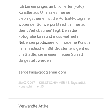
Ich bin ein junger, ambitionierter (Foto)
Künstler aus Ulm. Eines meiner
Lieblingsthemen ist die Portrait-Fotografie,
wobei der Schwerpunkt nicht immer auf
dem „Verhübschen“ liegt. Denn die
Fotografie kann und muss viel mehr!
Nebenbei produziere ich moderne Kunst im
minimalistischen Stil. Größtenteils geht es
um Städte, die in einem neuen Schnitt
dargestellt werden.
sergejkas@googlemail.com
28/02/2017
in
KUNST SCHIMMER #5
. Tags:
artist
,
Kunstschimmer #5
Verwandte Artikel