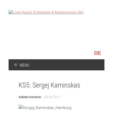
Sprache
auswählen
MENÜ
ZUM
INHALT
KS5: Sergej Kaminskas
SPRINGEN
Admin Istrator
/
28/02/2017