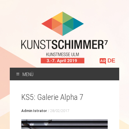
Sprache
auswählen
MENÜ
ZUM
INHALT
KS5: Galerie Alpha 7
SPRINGEN
Admin Istrator
/
28/02/2017