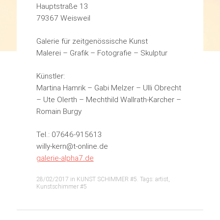
Hauptstraße 13
79367 Weisweil
Galerie für zeitgenössische Kunst
Malerei – Grafik – Fotografie – Skulptur
Künstler:
Martina Hamrik – Gabi Melzer – Ulli Obrecht
– Ute Olerth – Mechthild Wallrath-Karcher –
Romain Burgy
Tel.: 07646-915613
willy-kern@t-online.de
galerie-alpha7.de
28/02/2017
in
KUNST SCHIMMER #5
. Tags:
artist
,
Kunstschimmer #5