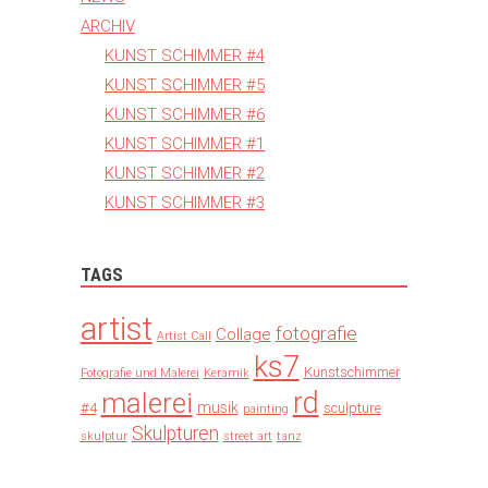
ARCHIV
KUNST SCHIMMER #4
KUNST SCHIMMER #5
KUNST SCHIMMER #6
KUNST SCHIMMER #1
KUNST SCHIMMER #2
KUNST SCHIMMER #3
TAGS
artist
fotografie
Collage
Artist Call
ks7
Kunstschimmer
Fotografie und Malerei
Keramik
rd
malerei
musik
#4
sculpture
painting
Skulpturen
skulptur
street art
tanz