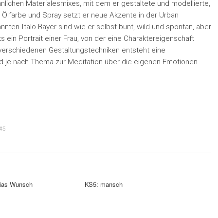
lichen Materialesmixes, mit dem er gestaltete und modellierte,
Mit Ölfarbe und Spray setzt er neue Akzente in der Urban
ten Italo-Bayer sind wie er selbst bunt, wild und spontan, aber
ets ein Portrait einer Frau, von der eine Charaktereigenschaft
r verschiedenen Gestaltungstechniken entsteht eine
und je nach Thema zur Meditation über die eigenen Emotionen
#5
hias Wunsch
KS5: mansch