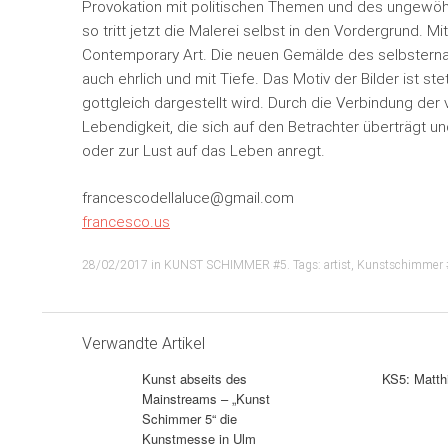
Provokation mit politischen Themen und des ungewöhn
so tritt jetzt die Malerei selbst in den Vordergrund. 
Contemporary Art. Die neuen Gemälde des selbsternann
auch ehrlich und mit Tiefe. Das Motiv der Bilder ist st
gottgleich dargestellt wird. Durch die Verbindung de
Lebendigkeit, die sich auf den Betrachter überträgt 
oder zur Lust auf das Leben anregt.
francescodellaluce@gmail.com
francesco.us
28/02/2017
in
KUNST SCHIMMER #5
. Tags:
artist
,
Kunstschimmer 
Verwandte Artikel
Kunst abseits des
KS5: Matt
Mainstreams – „Kunst
Schimmer 5“ die
Kunstmesse in Ulm