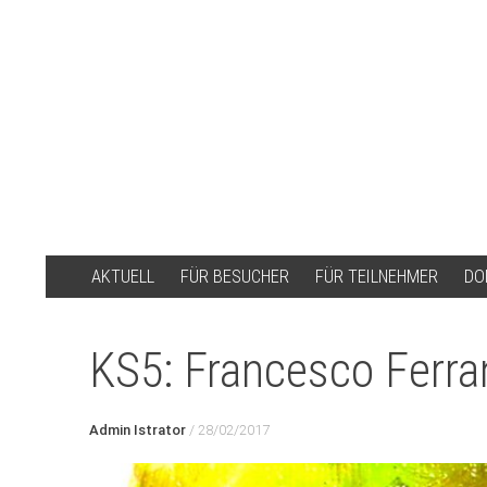
ZUM
AKTUELL
FÜR BESUCHER
FÜR TEILNEHMER
DO
INHALT
SPRINGEN
KS5: Francesco Ferra
Admin Istrator
/
28/02/2017