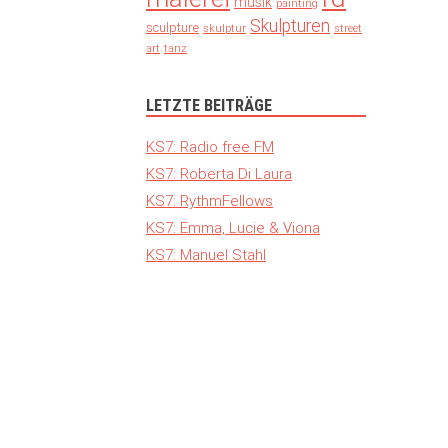
musik
painting
Skulpturen
sculpture
skulptur
street
art
tanz
LETZTE BEITRÄGE
KS7: Radio free FM
KS7: Roberta Di Laura
KS7: RythmFellows
KS7: Emma, Lucie & Viona
KS7: Manuel Stahl