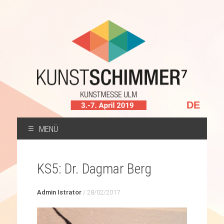
Sprache
auswählen
MENÜ
ZUM
INHALT
KS5: Dr. Dagmar Berg
SPRINGEN
Admin Istrator
/
28/02/2017