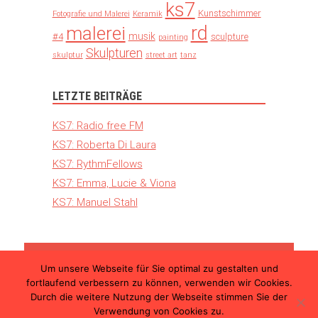
ks7
Kunstschimmer
Fotografie und Malerei
Keramik
rd
malerei
musik
#4
sculpture
painting
Skulpturen
skulptur
street art
tanz
LETZTE BEITRÄGE
KS7: Radio free FM
KS7: Roberta Di Laura
KS7: RythmFellows
KS7: Emma, Lucie & Viona
KS7: Manuel Stahl
Um unsere Webseite für Sie optimal zu gestalten und
© 2026 Kunst Schimmer – Die internationale
fortlaufend verbessern zu können, verwenden wir Cookies.
Kunstmesse in Ulm |
Teilnahmebedingungen
Durch die weitere Nutzung der Webseite stimmen Sie der
|
Datenschutzerklärung
|
Impressum
Verwendung von Cookies zu.