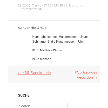
28/02/2017
in
KUNST SCHIMMER #5
. Tags:
artist
,
Kunstschimmer #5
Verwandte Artikel
Kunst abseits des Mainstreams – „Kunst
Schimmer 5“ die Kunstmesse in Ulm
KS5: Matthias Wunsch
KS5: mansch
Artikel
KS5: Georges
←
KS5: Songlotterie
Navigation
Recordon
→
SUCHE
Search