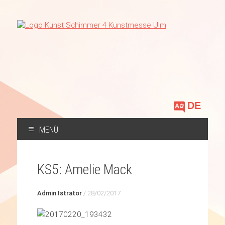
Sprache
auswählen
MENÜ
ZUM
INHALT
KS5: Amelie Mack
SPRINGEN
Admin Istrator
/
28/02/2017