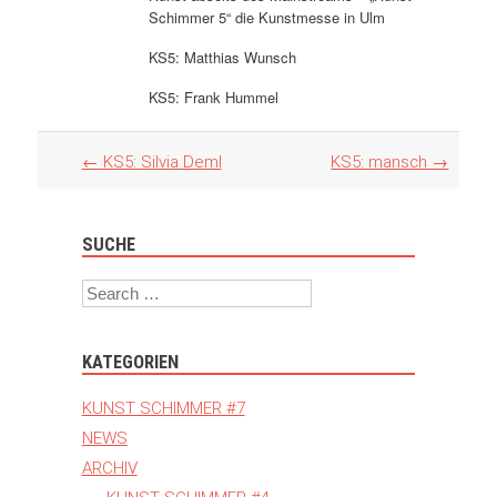
Schimmer 5“ die Kunstmesse in Ulm
KS5: Matthias Wunsch
KS5: Frank Hummel
Artikel
←
KS5: Silvia Deml
KS5: mansch
→
Navigation
SUCHE
Search
KATEGORIEN
KUNST SCHIMMER #7
NEWS
ARCHIV