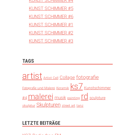
KUNST SCHIMMER #4
KUNST SCHIMMER #5
KUNST SCHIMMER #6
KUNST SCHIMMER #1
KUNST SCHIMMER #2
KUNST SCHIMMER #3
TAGS
artist
fotografie
Collage
Artist Call
ks7
Kunstschimmer
Fotografie und Malerei
Keramik
rd
malerei
musik
#4
sculpture
painting
Skulpturen
skulptur
street art
tanz
LETZTE BEITRÄGE