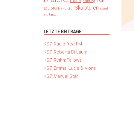
musik
painting
Skulpturen
sculpture
skulptur
street
art
tanz
LETZTE BEITRÄGE
KS7: Radio free FM
KS7: Roberta Di Laura
KS7: RythmFellows
KS7: Emma, Lucie & Viona
KS7: Manuel Stahl