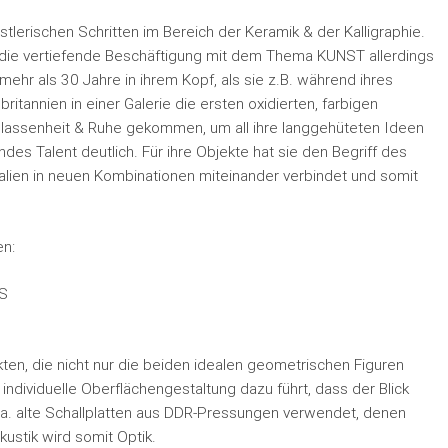
tlerischen Schritten im Bereich der Keramik & der Kalligraphie.
ür die vertiefende Beschäftigung mit dem Thema KUNST allerdings
mehr als 30 Jahre in ihrem Kopf, als sie z.B. während ihres
itannien in einer Galerie die ersten oxidierten, farbigen
 Gelassenheit & Ruhe gekommen, um all ihre langgehüteten Ideen
endes Talent deutlich. Für ihre Objekte hat sie den Begriff des
ialien in neuen Kombinationen miteinander verbindet und somit
en:
S
ten, die nicht nur die beiden idealen geometrischen Figuren
individuelle Oberflächengestaltung dazu führt, dass der Blick
.a. alte Schallplatten aus DDR-Pressungen verwendet, denen
ustik wird somit Optik.