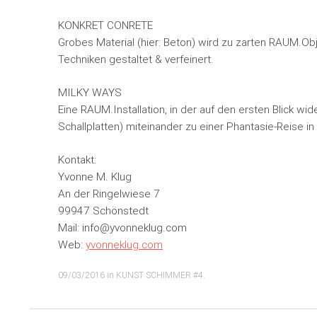
KONKRET CONRETE
Grobes Material (hier: Beton) wird zu zarten RAUM.Obj
Techniken gestaltet & verfeinert.
MILKY WAYS
Eine RAUM.Installation, in der auf den ersten Blick wid
Schallplatten) miteinander zu einer Phantasie-Reise in
Kontakt:
Yvonne M. Klug
An der Ringelwiese 7
99947 Schönstedt
Mail: info@yvonneklug.com
Web:
yvonneklug.com
09/03/2016
in
KUNST SCHIMMER #4
.