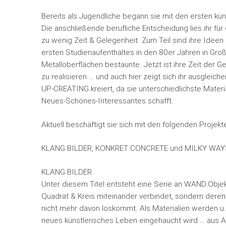
Bereits als Jugendliche begann sie mit den ersten küns
Die anschließende berufliche Entscheidung lies ihr f
zu wenig Zeit & Gelegenheit. Zum Teil sind ihre Ideen 
ersten Studienaufenthaltes in den 80er Jahren in Großbr
Metalloberflächen bestaunte. Jetzt ist ihre Zeit der
zu realisieren … und auch hier zeigt sich ihr ausgleich
UP-CREATING kreiert, da sie unterschiedlichste Mater
Neues-Schönes-Interessantes schafft.
Aktuell beschäftigt sie sich mit den folgenden Projekt
KLANG.BILDER, KONKRET CONCRETE und MILKY WAY
KLANG.BILDER
Unter diesem Titel entsteht eine Serie an WAND.Objek
Quadrat & Kreis miteinander verbindet, sondern deren 
nicht mehr davon loskommt. Als Materialien werden u
neues künstlerisches Leben eingehaucht wird … aus Ak