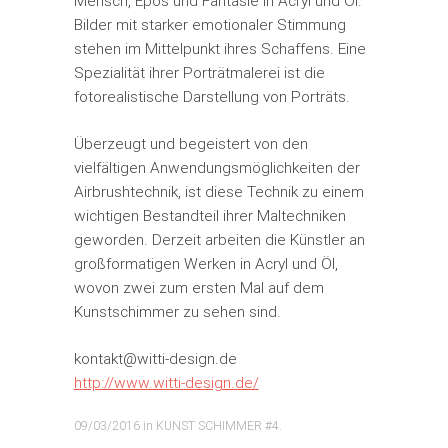
Mensch, Epos und Fantasie in Acryl und Öl.
Bilder mit starker emotionaler Stimmung
stehen im Mittelpunkt ihres Schaffens. Eine
Spezialität ihrer Porträtmalerei ist die
fotorealistische Darstellung von Porträts.
Überzeugt und begeistert von den
vielfältigen Anwendungsmöglichkeiten der
Airbrushtechnik, ist diese Technik zu einem
wichtigen Bestandteil ihrer Maltechniken
geworden. Derzeit arbeiten die Künstler an
großformatigen Werken in Acryl und Öl,
wovon zwei zum ersten Mal auf dem
Kunstschimmer zu sehen sind.
kontakt@witti-design.de
http://www.witti-design.de/
09/03/2016
in
KUNST SCHIMMER #4
.