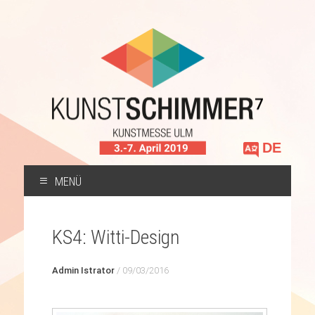
Sprache
auswählen
MENÜ
ZUM
INHALT
KS4: Witti-Design
SPRINGEN
Admin Istrator
/
09/03/2016