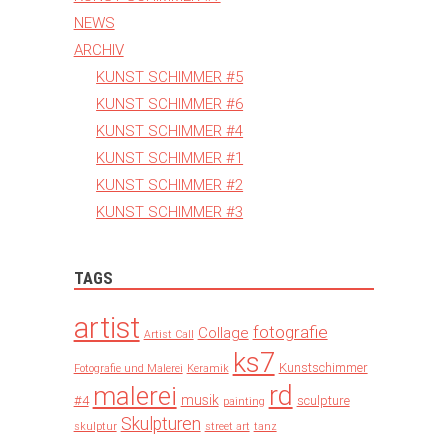
NEWS
ARCHIV
KUNST SCHIMMER #5
KUNST SCHIMMER #6
KUNST SCHIMMER #4
KUNST SCHIMMER #1
KUNST SCHIMMER #2
KUNST SCHIMMER #3
TAGS
artist
fotografie
Collage
Artist Call
ks7
Kunstschimmer
Fotografie und Malerei
Keramik
rd
malerei
musik
#4
sculpture
painting
Skulpturen
skulptur
street art
tanz