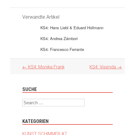
Verwandte Artikel
KS4: Hans Liebl & Eduard Hollmann
KS4: Andrea Zámbori
KS4: Francesco Ferrante
Artikel
←
KS4: Monika Frank
KS4: Visenda
→
Navigation
SUCHE
Search
KATEGORIEN
KUNST SCHIMMER #7