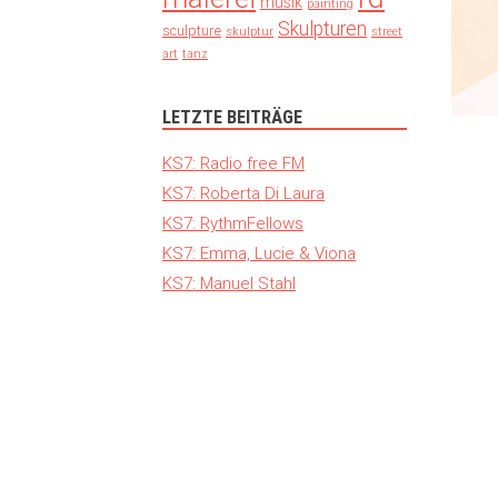
musik
painting
Skulpturen
sculpture
skulptur
street
art
tanz
LETZTE BEITRÄGE
KS7: Radio free FM
KS7: Roberta Di Laura
KS7: RythmFellows
KS7: Emma, Lucie & Viona
KS7: Manuel Stahl