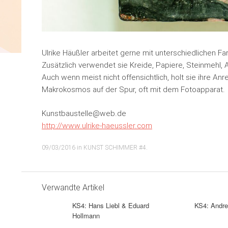
Ulrike Häußler arbeitet gerne mit unterschiedlichen F
Zusätzlich verwendet sie Kreide, Papiere, Steinmehl, 
Auch wenn meist nicht offensichtlich, holt sie ihre A
Makrokosmos auf der Spur, oft mit dem Fotoapparat.
Kunstbaustelle@web.de
http://www.ulrike-haeussler.com
09/03/2016
in
KUNST SCHIMMER #4
.
Verwandte Artikel
KS4: Hans Liebl & Eduard
KS4: Andre
Hollmann