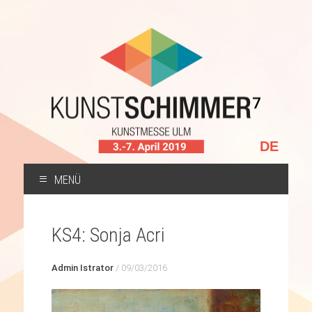
Sprache
auswählen
MENÜ
ZUM
INHALT
KS4: Sonja Acri
SPRINGEN
Admin Istrator
/
09/03/2016