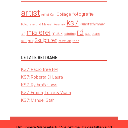
artist
fotografie
Collage
Artist Call
ks7
Kunstschimmer
Fotografie und Malerei
Keramik
rd
malerei
musik
#4
sculpture
painting
Skulpturen
skulptur
street art
tanz
LETZTE BEITRÄGE
KS7: Radio free FM
KS7: Roberta Di Laura
KS7: RythmFellows
KS7: Emma, Lucie & Viona
KS7: Manuel Stahl
Um unsere Webseite für Sie optimal zu gestalten und