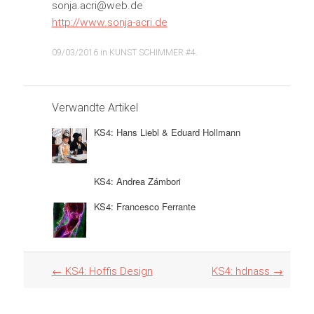
sonja.acri@web.de
http://www.sonja-acri.de
09/03/2016
in
KUNST SCHIMMER #4
.
Verwandte Artikel
KS4: Hans Liebl & Eduard Hollmann
KS4: Andrea Zámbori
KS4: Francesco Ferrante
Artikel
←
KS4: Hoffis Design
KS4: hdnass
→
Navigation