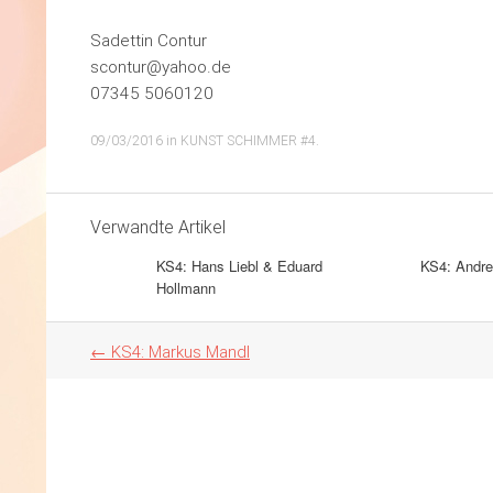
Sadettin Contur
scontur@yahoo.de
07345 5060120
09/03/2016
in
KUNST SCHIMMER #4
.
Verwandte Artikel
KS4: Hans Liebl & Eduard
KS4: Andre
Hollmann
Artikel
←
KS4: Markus Mandl
Navigation