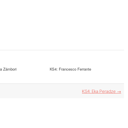
a Zámbori
KS4: Francesco Ferrante
KS4: Eka Peradze
→