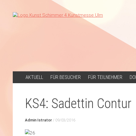
ZUM
AKTUELL
FÜR BESUCHER
FÜR TEILNEHMER
DO
INHALT
SPRINGEN
KS4: Sadettin Contur
Admin Istrator
/
09/03/2016