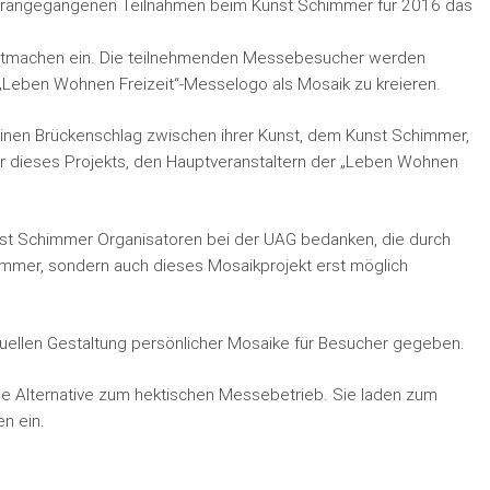
orangegangenen Teilnahmen beim Kunst Schimmer für 2016 das
 Mitmachen ein. Die teilnehmenden Messebesucher werden
m „Leben Wohnen Freizeit“-Messelogo als Mosaik zu kreieren.
einen Brückenschlag zwischen ihrer Kunst, dem Kunst Schimmer,
r dieses Projekts, den Hauptveranstaltern der „Leben Wohnen
unst Schimmer Organisatoren bei der UAG bedanken, die durch
immer, sondern auch dieses Mosaikprojekt erst möglich
uellen Gestaltung persönlicher Mosaike für Besucher gegeben.
ne Alternative zum hektischen Messebetrieb. Sie laden zum
n ein.