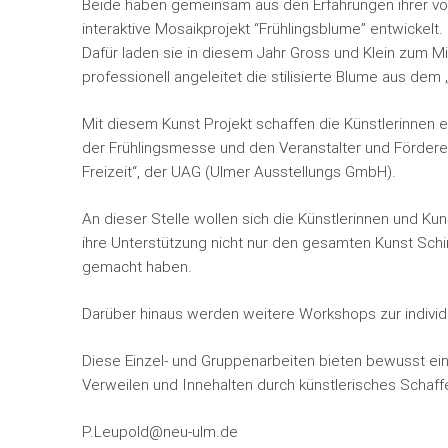
Beide haben gemeinsam aus den Erfahrungen ihrer v
interaktive Mosaikprojekt “Frühlingsblume” entwickelt.
Dafür laden sie in diesem Jahr Gross und Klein zum
professionell angeleitet die stilisierte Blume aus de
Mit diesem Kunst Projekt schaffen die Künstlerinnen 
der Frühlingsmesse und den Veranstalter und Fördere
Freizeit“, der UAG (Ulmer Ausstellungs GmbH).
An dieser Stelle wollen sich die Künstlerinnen und K
ihre Unterstützung nicht nur den gesamten Kunst Sch
gemacht haben.
Darüber hinaus werden weitere Workshops zur individ
Diese Einzel- und Gruppenarbeiten bieten bewusst ei
Verweilen und Innehalten durch künstlerisches Schaffe
P.Leupold@neu-ulm.de