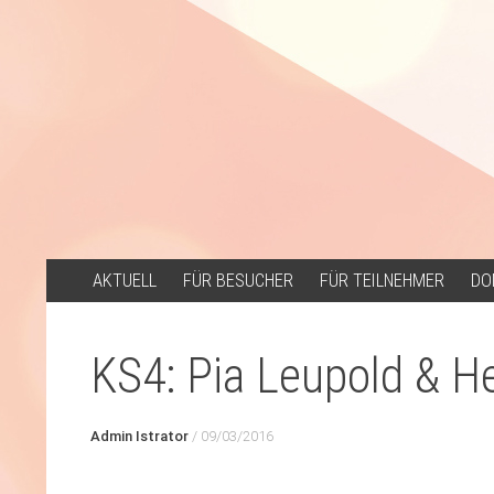
ZUM
AKTUELL
FÜR BESUCHER
FÜR TEILNEHMER
DO
INHALT
SPRINGEN
KS4: Pia Leupold & H
Admin Istrator
/
09/03/2016