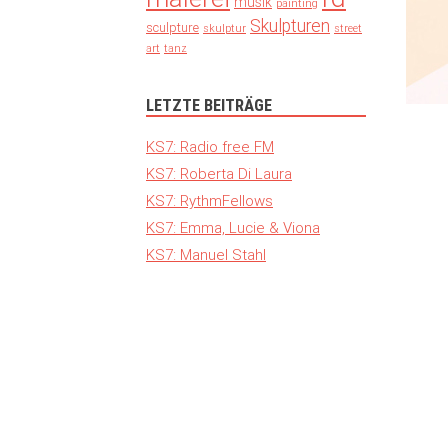
musik
painting
Skulpturen
sculpture
skulptur
street
art
tanz
LETZTE BEITRÄGE
KS7: Radio free FM
KS7: Roberta Di Laura
KS7: RythmFellows
KS7: Emma, Lucie & Viona
KS7: Manuel Stahl